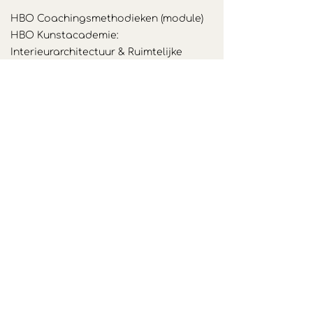
HBO Coachingsmethodieken (module)
HBO Kunstacademie:
Interieurarchitectuur & Ruimtelijke
Communicatie
Jaartraining van Jan Geurts
10 daagse Vipassana Stilte meditatie
Vallei Cursus
Opleiding tot Systemisch Denken /
Opstellingenbegeleider
Tantra cursus 'verbinden met jezelf'
van Jan de Boer