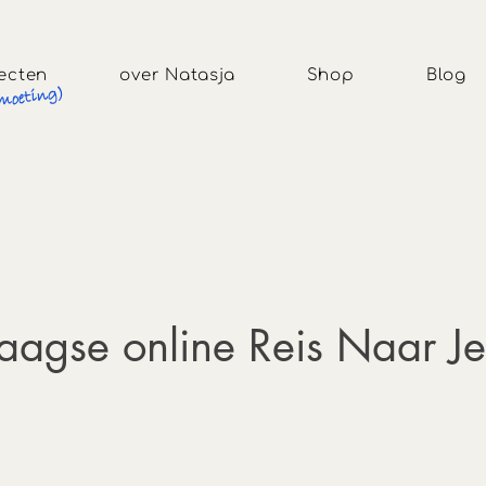
jecten
over Natasja
Shop
Blog
moeting)
aagse online Reis Naar Je