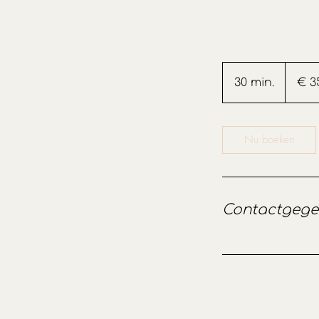
35
euro
30 min.
3
€ 3
0
m
i
Nu boeken
n
.
Contactgege